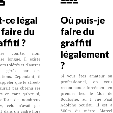
t-ce légal
Où puis-je
 faire du
faire du
ffiti ?
graffiti
légalement
nse courte, non.
se longue, il existe
?
ots tolérés et d'autres
ux gérés par des
Si vous êtes amateur ou
iations. Cependant, il
professionnel, on vous
appeler que le street-
recommande forcément en
'aurait pas obtenu ses
premier lieu le Mur de
ers en tant qu'Art si,
Boulogne, au 1 rue Paul
'effort de nombreux
Adolphe Souriau. Il est à
tes, celui n'avait pas
300m du métro Marcel
ait dans un cadre hors