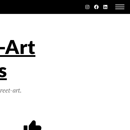
-Art
s
reet-art.