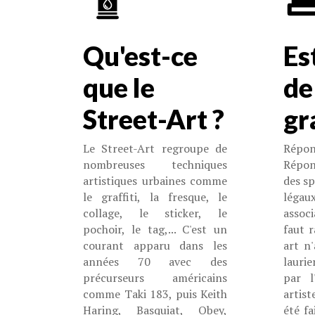
Qu'est-ce
Es
que le
de
Street-Art ?
gra
Le Street-Art regroupe de
Répo
nombreuses techniques
Répon
artistiques urbaines comme
des sp
le graffiti, la fresque, le
léga
collage, le sticker, le
assoc
pochoir, le tag,... C'est un
faut r
courant apparu dans les
art n
années 70 avec des
lauri
précurseurs américains
par l
comme Taki 183, puis Keith
artis
Haring, Basquiat, Obey,
été f