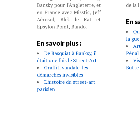
Bansky pour l'Angleterre, et
de la l
en France avec Misstic, Jeff
Aérosol, Blek le Rat et
En sa
Epsylon Point, Bando.
Qu
la gue
En savoir plus :
Ar
De Basquiat à Banksy, il
Pénal
était une fois le Street-Art
Vis
Graffiti vandale, les
Butte-
démarches invisibles
L'histoire du street-art
parisien