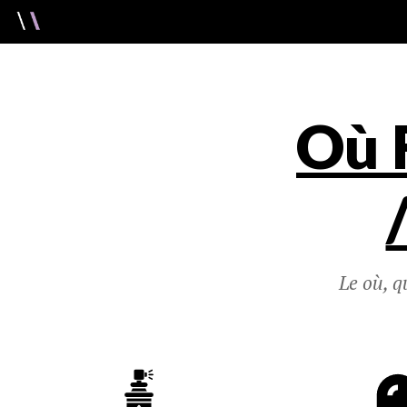
Où 
Le où, q